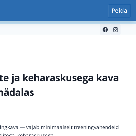
Peida
alkulaatorid
Blogi
E-pood
Kontakt
0
ite ja keharaskusega kava
 nädalas
ingkava — vajab minimaalselt treeningvahendeid
tlitega, keharaskusega