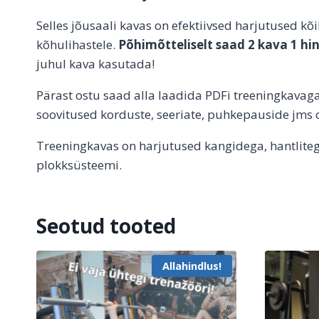
Selles jõusaali kavas on efektiivsed harjutused kõikid
kõhulihastele.
Põhimõtteliselt saad 2 kava 1 h
juhul kava kasutada!
Pärast ostu saad alla laadida PDFi treeningkavaga
soovitused korduste, seeriate, puhkepauside jms 
Treeningkavas on harjutused kangidega, hantlitega
plokksüsteemi.
Seotud tooted
Allahindlus!