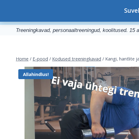
Skip
Personaaltreener Kristjan-Johan
Suve
to
Sinu kogenud personaaltreener Tallinnas
content
Treeningkavad, personaaltreeningud, koolitused. 15 a
Home
/
E-pood
/
Kodused treeningkavad
/
Kangi, hantlite 
Allahindlus!