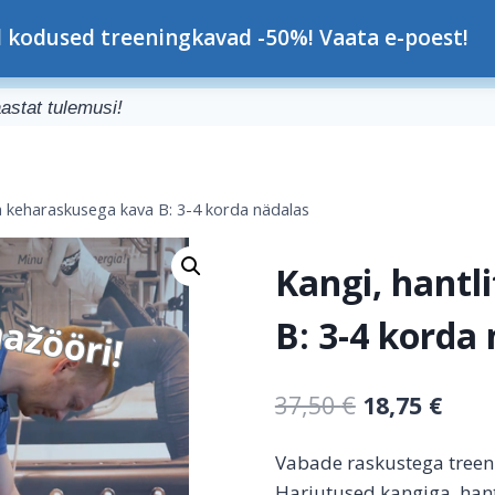
nes Konsap
l kodused treeningkavad -50%! Vaata e-poest!
Minust
Teenused
K
astat tulemusi!
ja keharaskusega kava B: 3-4 korda nädalas
Kangi, hantl
B: 3-4 korda
37,50
€
18,75
€
Vabade raskustega treen
Harjutused kangiga, han