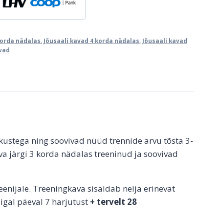
korda nädalas
,
Jõusaali kavad 4 korda nädalas
,
Jõusaali kavad
vad
ustega ning soovivad nüüd trennide arvu tõsta 3-
va järgi 3 korda nädalas treeninud ja soovivad
eenijale. Treeningkava sisaldab nelja erinevat
 igal päeval 7 harjutust
+ tervelt 28