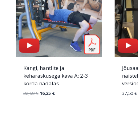
Kangi, hantlite ja
Jõusaa
keharaskusega kava A: 2-3
naiste
korda nädalas
versio
32,50
€
16,25
€
37,50
€