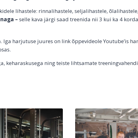
ele lihastele: rinnalihastele, seljalihastele, õlalihastele, b
innaga –
selle kava järgi saad treenida nii 3 kui ka 4 ko
. Iga harjutuse juures on link õppevideole Youtube’is ha
osas.
, keharaskusega ning teiste lihtsamate treeningvahendit