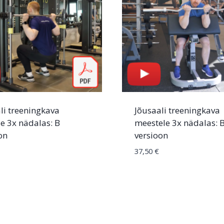
li treeningkava
Jõusaali treeningkava
le 3x nädalas: B
meestele 3x nädalas: 
on
versioon
37,50
€