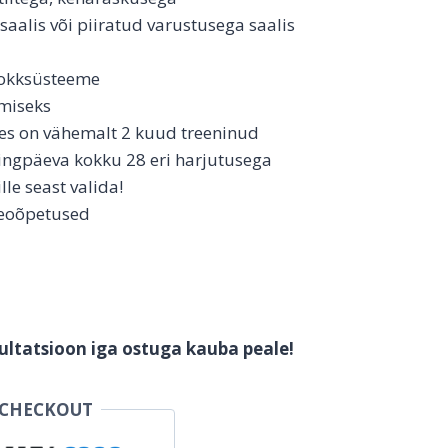
saalis või piiratud varustusega saalis
plokksüsteeme
imiseks
kes on vähemalt 2 kuud treeninud
ningpäeva kokku 28 eri harjutusega
le seast valida!
ideoõpetused
ultatsioon iga ostuga kauba peale!
 CHECKOUT