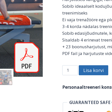
Sobib ideaalselt kodujõu
treenimiseks
Ei vaja trenažööre ega 
3-4 korda nädalas treen
Sobib edasijõudnutele, 
Sisaldab 4 erinevat tree
+ 23 boonusharjutust, mil
PDF fail ja harjutuste v
Kangi,
Lisa korvi
hantlite
ja
Personaaltreeneri kons
keharaskusega
kava
B:
GUARANTEED SAFE
3-