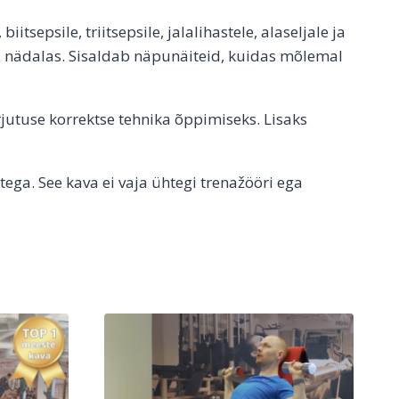
iitsepsile, triitsepsile, jalalihastele, alaseljale ja
rda nädalas. Sisaldab näpunäiteid, kuidas mõlemal
rjutuse korrektse tehnika õppimiseks. Lisaks
ega. See kava ei vaja ühtegi trenažööri ega