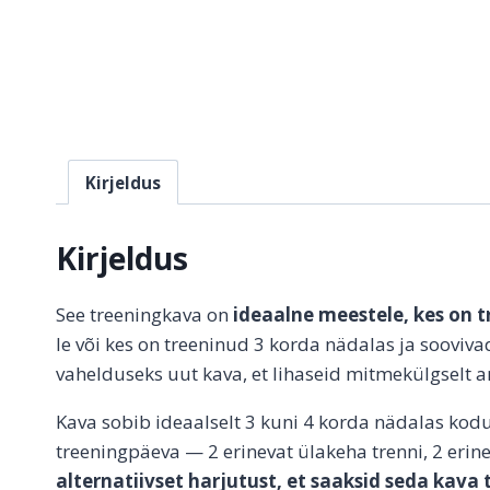
Kirjeldus
Kirjeldus
See treeningkava on
ideaalne meestele, kes on 
le või kes on treeninud 3 korda nädalas ja sooviv
vahelduseks uut kava, et lihaseid mitmekülgselt 
Kava sobib ideaalselt 3 kuni 4 korda nädalas kodus
treeningpäeva — 2 erinevat ülakeha trenni, 2 erine
alternatiivset harjutust, et saaksid seda kava