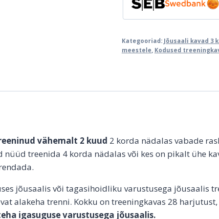
4
korda
nädalas
Kategooriad:
Jõusaali kavad 3 
kogus
meestele
,
Kodused treeningka
treeninud vähemalt 2 kuud
2 korda nädalas vabade rask
ad nüüd treenida 4 korda nädalas või kes on pikalt ühe ka
arendada.
es jõusaalis või tagasihoidliku varustusega jõusaalis tr
vat alakeha trenni. Kokku on treeningkavas 28 harjutust,
 teha igasuguse varustusega jõusaalis.