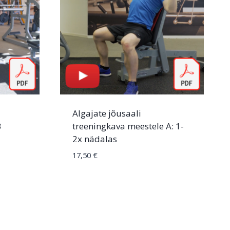
Algajate jõusaali
B
treeningkava meestele A: 1-
2x nädalas
17,50
€